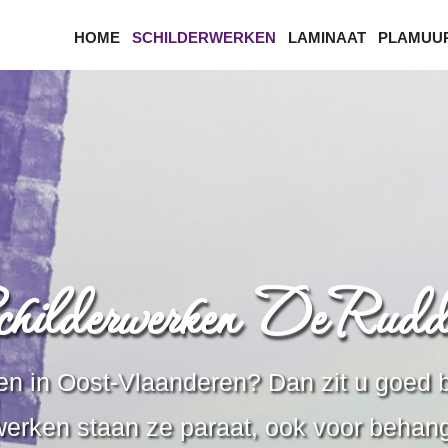
HOME
SCHILDERWERKEN
LAMINAAT
PLAMUU
childerwerken DeRudd
ren in Oost-Vlaanderen? Dan zit u goed 
werken staan ze paraat, ook voor behan