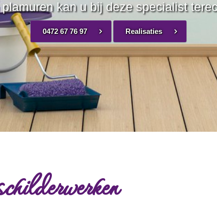
 plamuren kan u bij deze specialist terec
0472 67 76 97
Realisaties
schilderwerken