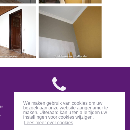
We maken gebruik van cookies om uw
er
0472 67 76 97
bezoek aan onze website aangenamer te
maken. Uiteraard kan u ten alle tijden uw
1
schilderwerken.derudder@gmail.com
instellingen voor cookies wijzigen.
Lees meer over cookies